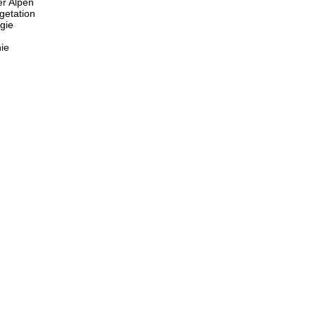
er Alpen
getation
gie
ie